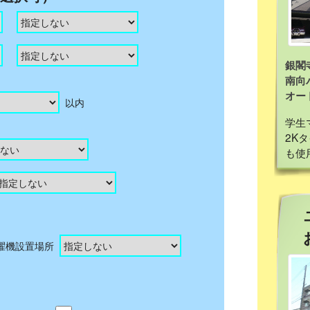
銀閣寺 
南向
オー
以内
学生
2K
も使
濯機設置場所