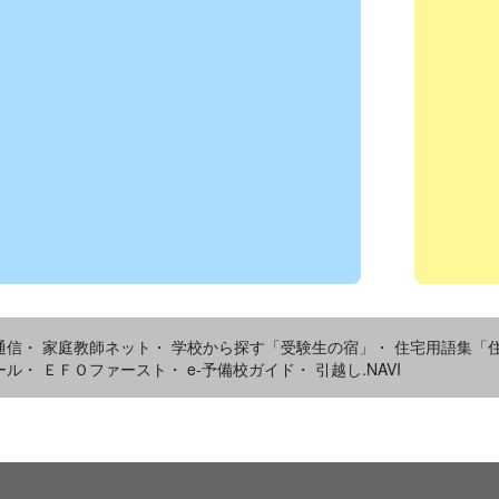
通信・
家庭教師ネット・
学校から探す「受験生の宿」・
住宅用語集「
ール・
ＥＦＯファースト・
e-予備校ガイド・
引越し.NAVI