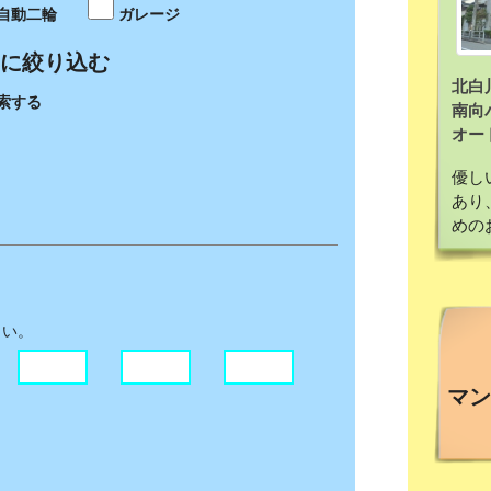
自動二輪
ガレージ
に絞り込む
北白川
索する
南向
オー
優し
あり
めの
さい。
マン