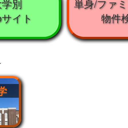
大学別
単身/ファ
bサイト
物件
ト
学