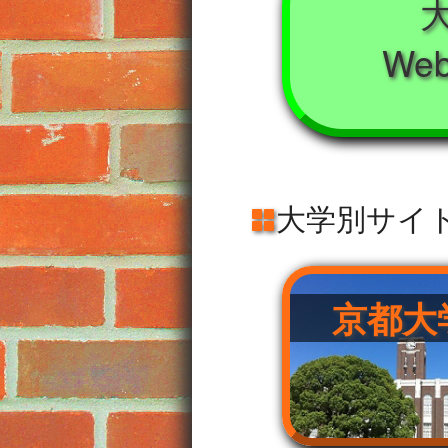
We
大学別サイ
京都大