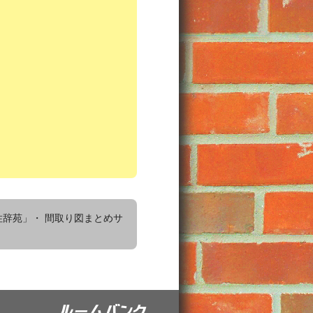
住辞苑」・
間取り図まとめサ
ルームバンク